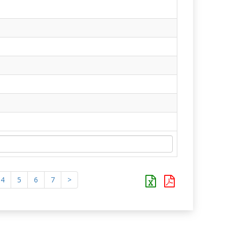
4
5
6
7
>