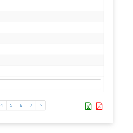
4
5
6
7
>