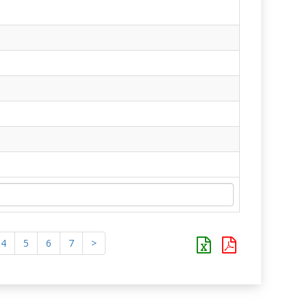
4
5
6
7
>