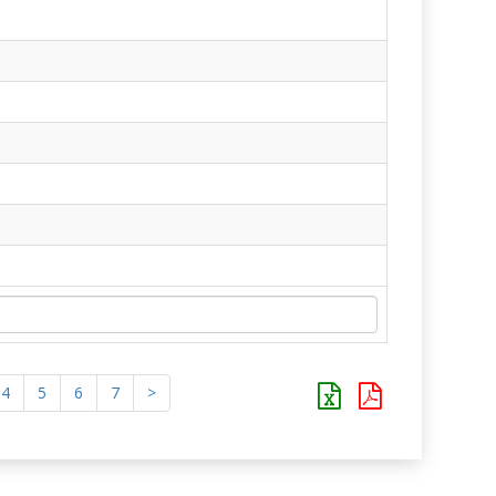
4
5
6
7
>