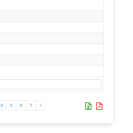
4
5
6
7
>