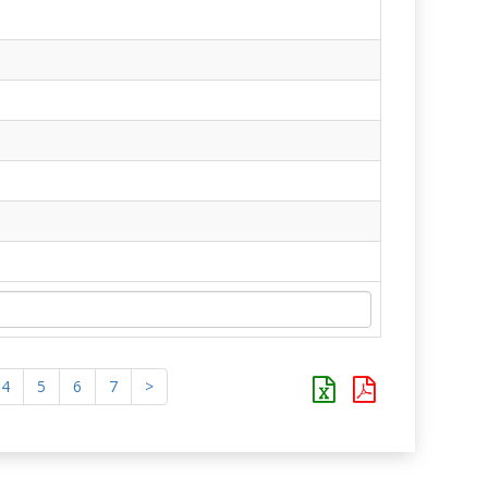
4
5
6
7
>