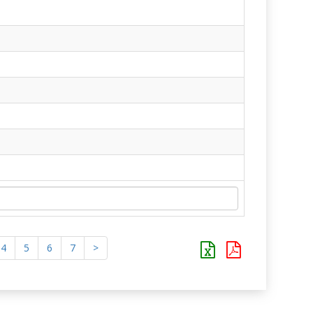
4
5
6
7
>