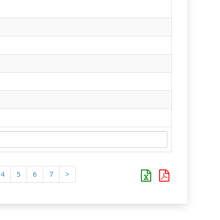
4
5
6
7
>