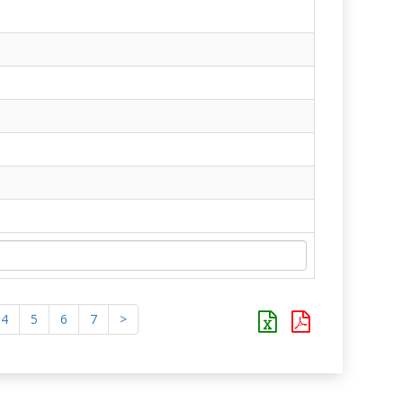
4
5
6
7
>