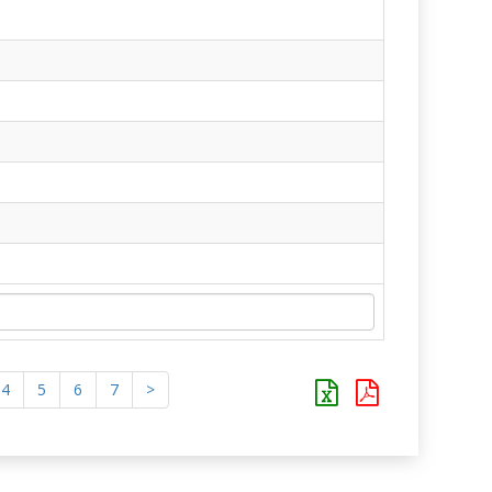
4
5
6
7
>