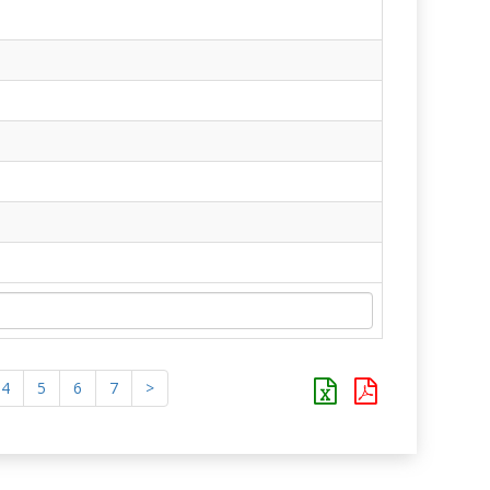
4
5
6
7
>