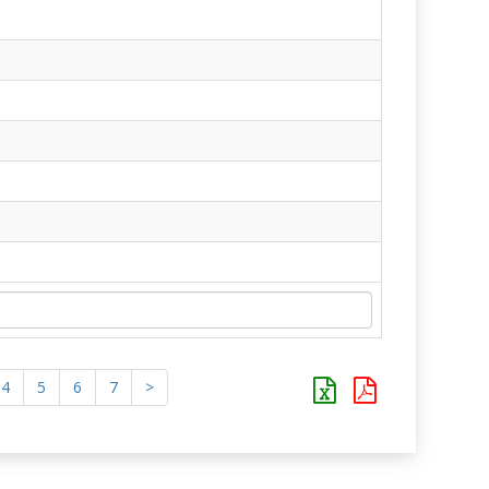
4
5
6
7
>