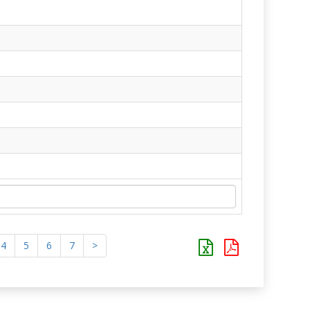
4
5
6
7
>