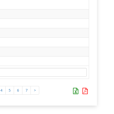
4
5
6
7
>