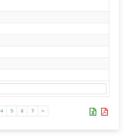
4
5
6
7
>