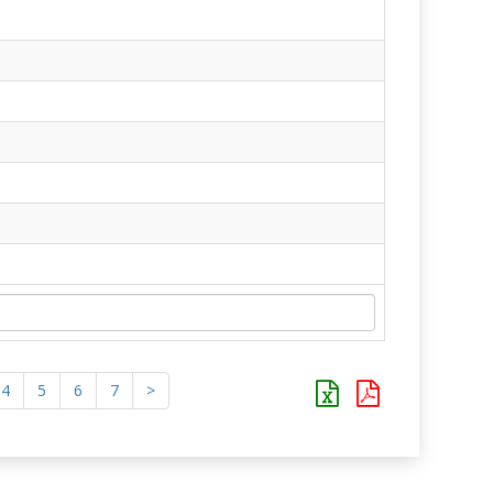
4
5
6
7
>