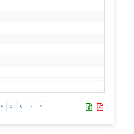
4
5
6
7
>