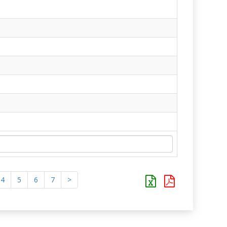
4
5
6
7
>