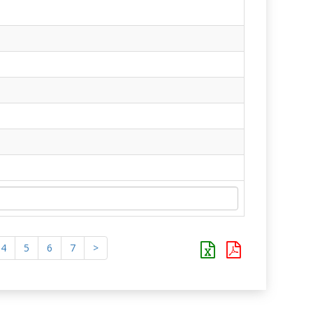
4
5
6
7
>