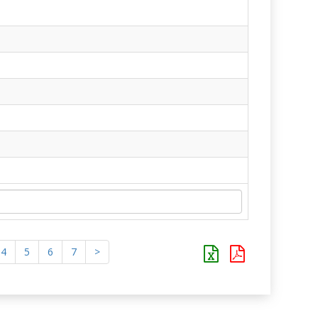
4
5
6
7
>