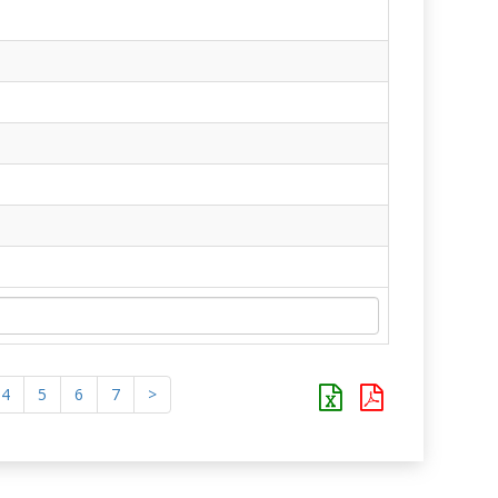
4
5
6
7
>