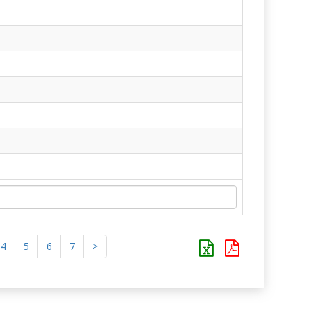
4
5
6
7
>