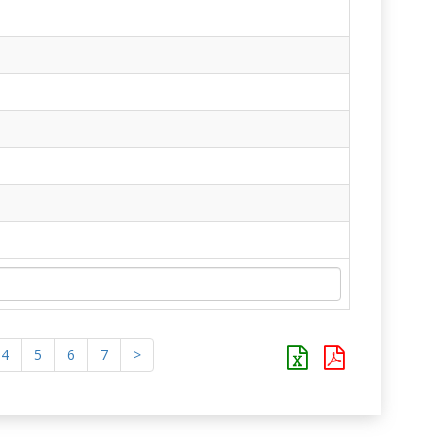
4
5
6
7
>