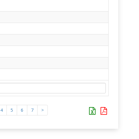
4
5
6
7
>