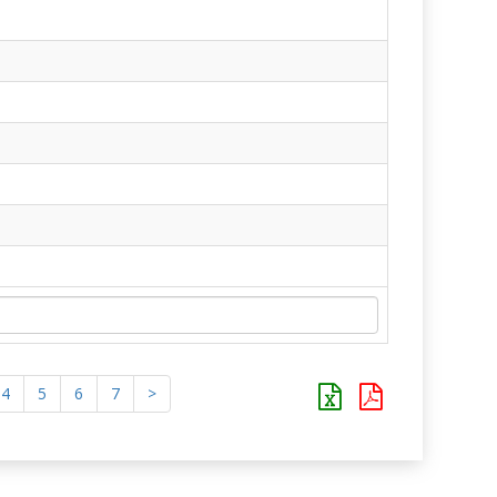
4
5
6
7
>