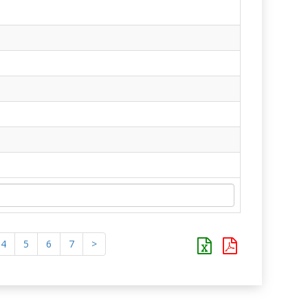
4
5
6
7
>