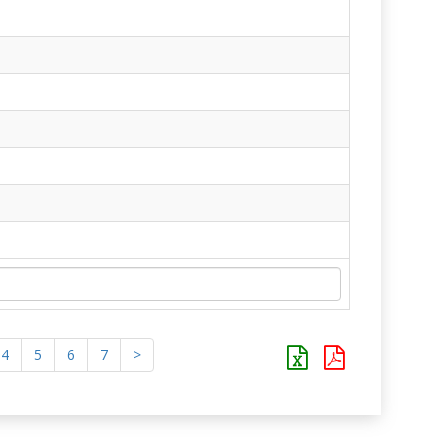
4
5
6
7
>