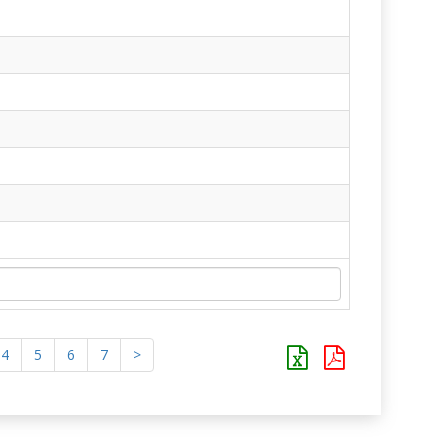
4
5
6
7
>