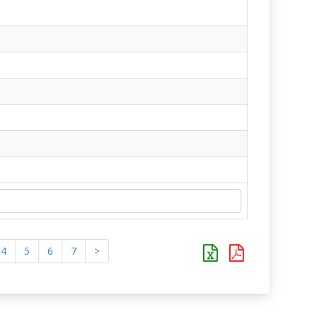
4
5
6
7
>