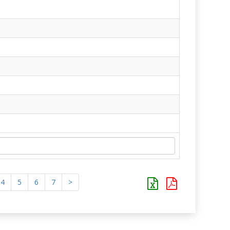
4
5
6
7
>