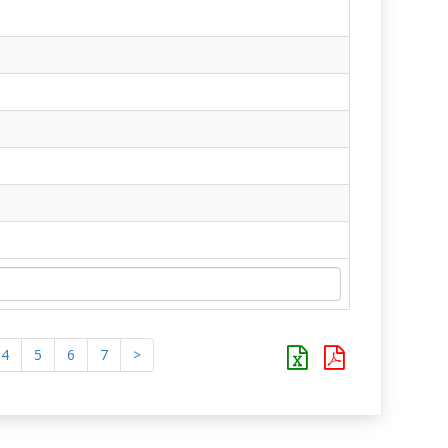
4
5
6
7
>