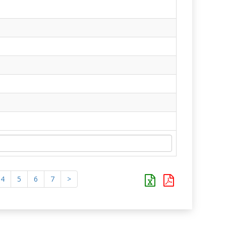
4
5
6
7
>