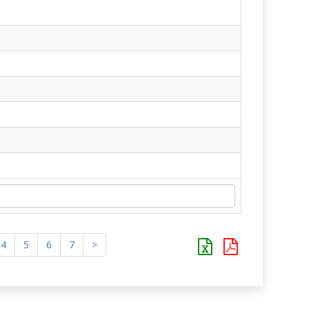
4
5
6
7
>