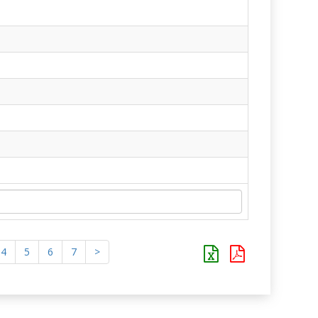
4
5
6
7
>