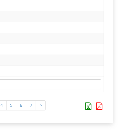
4
5
6
7
>