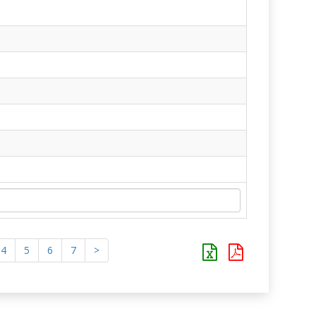
4
5
6
7
>