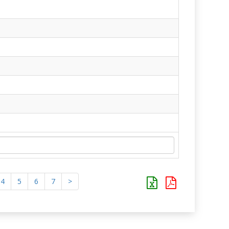
4
5
6
7
>