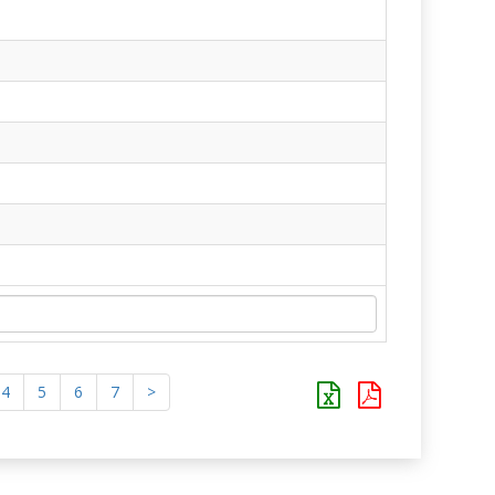
4
5
6
7
>