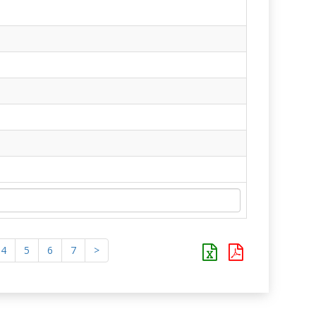
4
5
6
7
>