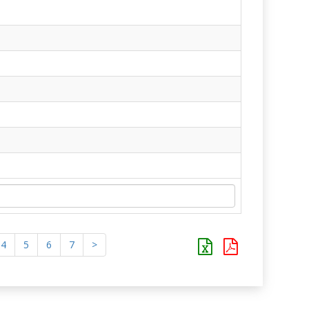
4
5
6
7
>