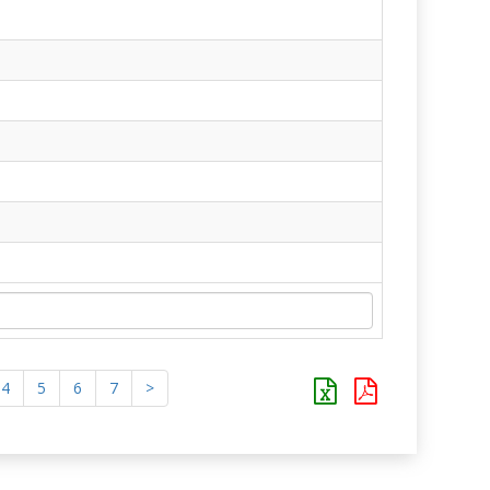
4
5
6
7
>