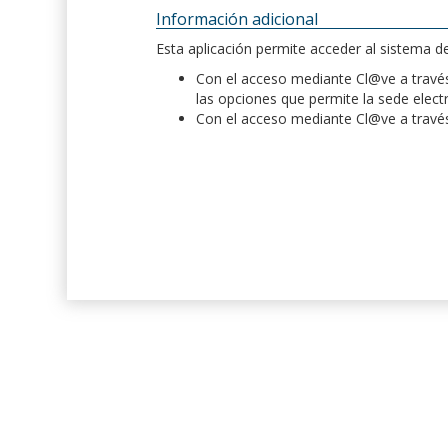
Información adicional
Esta aplicación permite acceder al sistema 
Con el acceso mediante Cl@ve a través 
las opciones que permite la sede elect
Con el acceso mediante Cl@ve a través