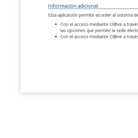
Información adicional
Esta aplicación permite acceder al sistema 
Con el acceso mediante Cl@ve a través 
las opciones que permite la sede elect
Con el acceso mediante Cl@ve a través