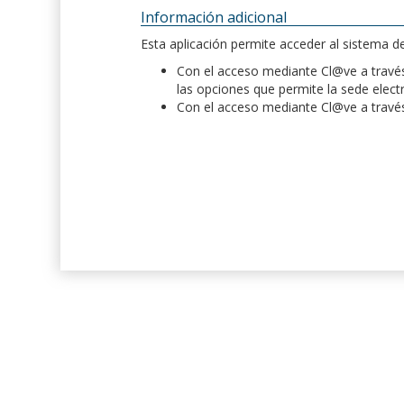
Información adicional
Esta aplicación permite acceder al sistema 
Con el acceso mediante Cl@ve a través 
las opciones que permite la sede elect
Con el acceso mediante Cl@ve a través