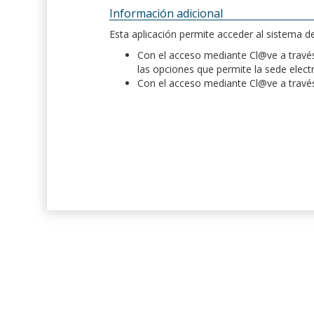
Información adicional
Esta aplicación permite acceder al sistema 
Con el acceso mediante Cl@ve a través 
las opciones que permite la sede elect
Con el acceso mediante Cl@ve a través