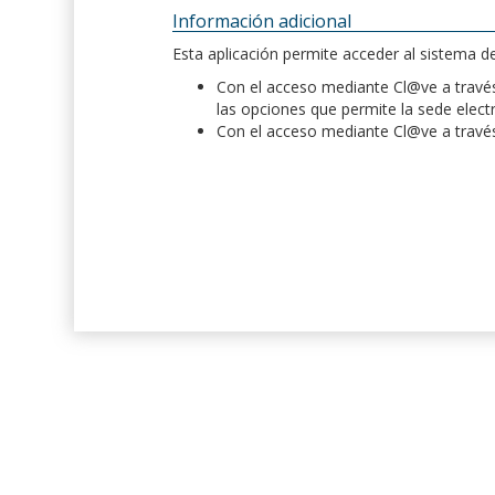
Información adicional
Esta aplicación permite acceder al sistema 
Con el acceso mediante Cl@ve a través 
las opciones que permite la sede elect
Con el acceso mediante Cl@ve a través