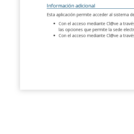
Información adicional
Esta aplicación permite acceder al sistema 
Con el acceso mediante Cl@ve a través 
las opciones que permite la sede elect
Con el acceso mediante Cl@ve a través