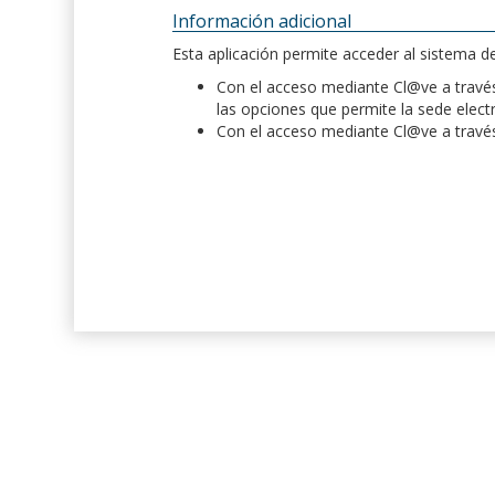
Información adicional
Esta aplicación permite acceder al sistema 
Con el acceso mediante Cl@ve a través 
las opciones que permite la sede elect
Con el acceso mediante Cl@ve a través