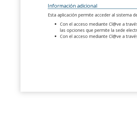
Información adicional
Esta aplicación permite acceder al sistema 
Con el acceso mediante Cl@ve a través 
las opciones que permite la sede elect
Con el acceso mediante Cl@ve a través