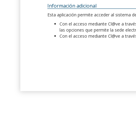
Información adicional
Esta aplicación permite acceder al sistema 
Con el acceso mediante Cl@ve a través 
las opciones que permite la sede elect
Con el acceso mediante Cl@ve a través